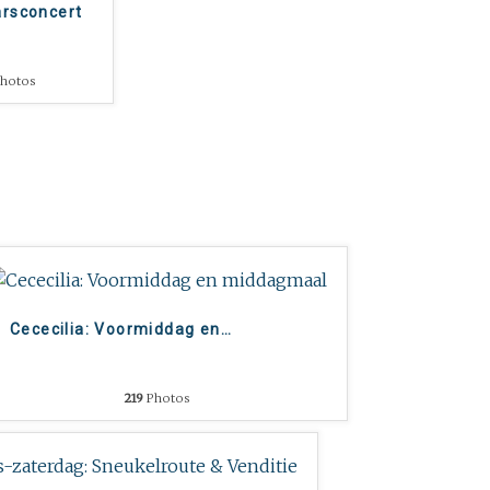
arsconcert
hotos
Cececilia: Voormiddag en
…
219
Photos