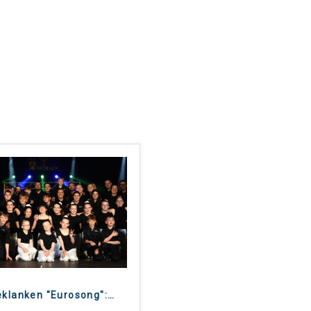
eklanken "Eurosong":
…