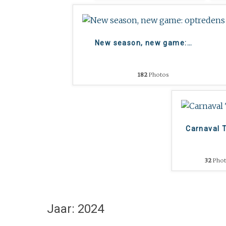
New season, new game:
…
182
Photos
Carnaval 
32
Phot
Jaar: 2024