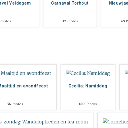
aval Veldegem
Carnaval Torhout
Nieuwja
Photos
37
Photos
69
P
 Maaltijd en avondfeest
Cecilia: Namiddag
76
Photos
160
Photos