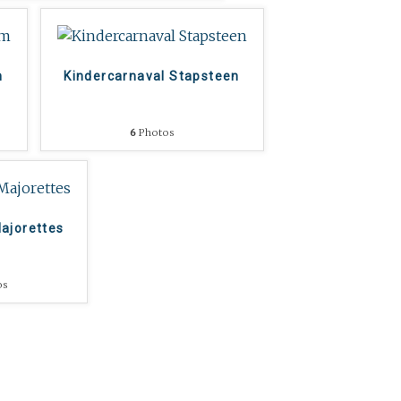
m
Kindercarnaval Stapsteen
6
Photos
Majorettes
os