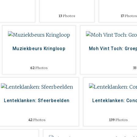
13
Photos
17
Photos
Muziekbeurs Kringloop
Moh Vint Toch: Groe
62
Photos
33
Lenteklanken: Sfeerbeelden
Lenteklanken: Con
42
Photos
139
Photos