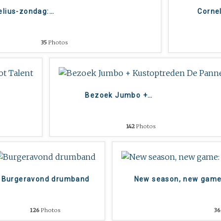
elius-zondag:
…
Corne
35
Photos
Bezoek Jumbo +
…
142
Photos
Burgeravond drumband
New season, new game
126
Photos
36