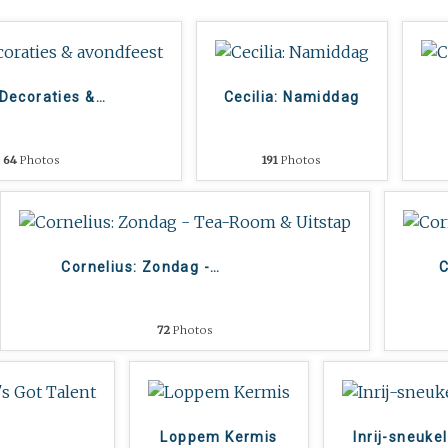
 Decoraties &
…
Cecilia: Namiddag
64
Photos
191
Photos
Cornelius: Zondag -
…
C
72
Photos
Loppem Kermis
Inrij-sneuke