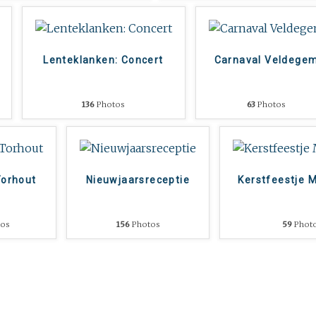
Lenteklanken: Concert
Carnaval Veldege
136
Photos
63
Photos
Torhout
Nieuwjaarsreceptie
Kerstfeestje 
os
156
Photos
59
Phot