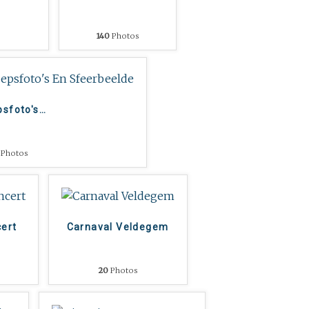
140
Photos
psfoto's
…
Photos
cert
Carnaval Veldegem
20
Photos